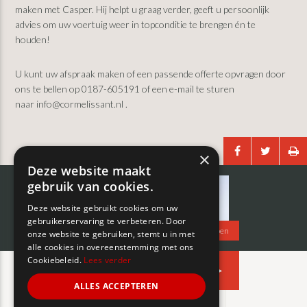
maken met Casper. Hij helpt u graag verder, geeft u persoonlijk
advies om uw voertuig weer in topconditie te brengen én te
houden!
U kunt uw afspraak maken of een passende offerte opvragen door
ons te bellen op 0187-605191 of een e-mail te sturen
naar
info@cormelissant.nl
.
×
Primaire
Deze website maakt
gebruik van cookies.
Sidebar
CONTACT
Deze website gebruikt cookies om uw
Vragen?
gebruikerservaring te verbeteren. Door
Coen
onze website te gebruiken, stemt u in met
alle cookies in overeenstemming met ons
Cookiebeleid.
Lees verder
Neem contact met ons op
ALLES ACCEPTEREN