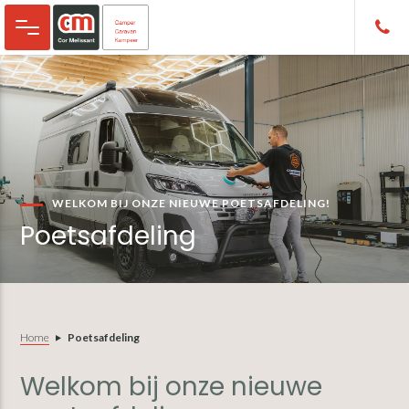
Door
Spring
naar
naar
de
de
hoofd
eerste
inhoud
sidebar
WELKOM BIJ ONZE NIEUWE POETSAFDELING!
Poetsafdeling
Home
Poetsafdeling
Welkom bij onze nieuwe