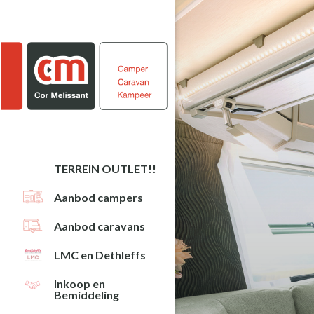
Door
Spring
naar
naar
de
de
hoofd
eerste
inhoud
sidebar
TERREIN OUTLET!!
Aanbod campers
Aanbod caravans
LMC en Dethleffs
Inkoop en
Bemiddeling