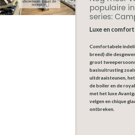
populaire in
series: Cam
Luxe en comfort
Comfortabele indel
breed) die desgewen
groot tweepersoonsb
basisuitrusting zoal
uitdraaisteunen, he
de boiler en de roya
met het luxe Avantg
velgen en chique glad
ontbreken.