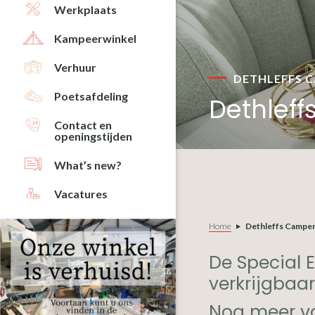
Werkplaats
Kampeerwinkel
Verhuur
DETHLEFFS 
Poetsafdeling
Dethlef
Contact en
openingstijden
What’s new?
Vacatures
Home
Dethleffs Campe
De Special 
verkrijgbaa
Nog meer va