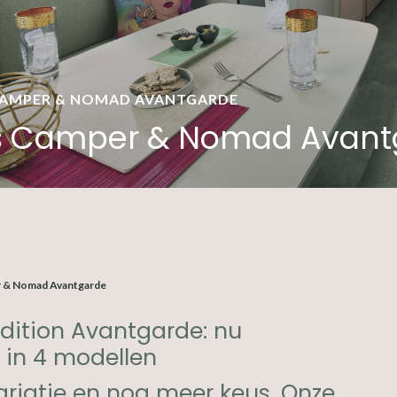
CAMPER & NOMAD AVANTGARDE
fs Camper & Nomad Avant
r & Nomad Avantgarde
Edition Avantgarde: nu
r in 4 modellen
riatie en nog meer keus. Onze