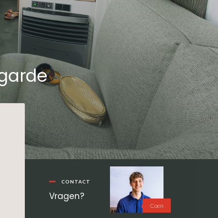
garde
Primaire
Sidebar
CONTACT
Vragen?
Coen