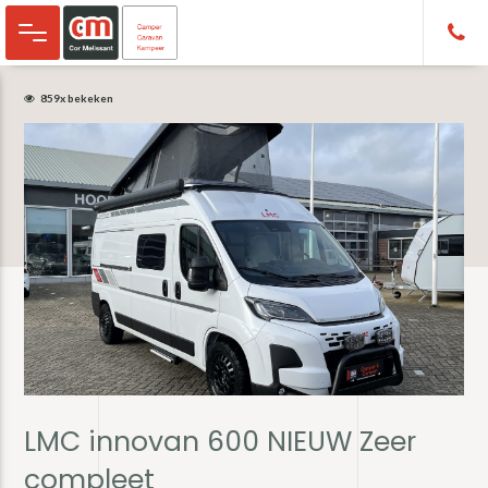
Door
Spring
naar
naar
de
de
hoofd
eerste
859x bekeken
inhoud
sidebar
LMC innovan 600 NIEUW Zeer
compleet