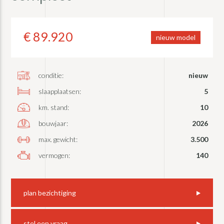
€ 89.920
nieuw model
conditie:
nieuw
slaapplaatsen:
5
km. stand:
10
bouwjaar:
2026
max. gewicht:
3.500
vermogen:
140
plan bezichtiging
stel een vraag