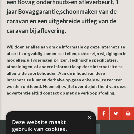
een Bovag onderhouds-en afleverbeurt, 1
jaar Bovaggarantie,schoonmaken van de
caravan en een uitgebreide uitleg van de
caravan bij aflevering.
Wij doen er alles aan om de informatie op deze internetsite
uiterst zorgvuldig samen te stellen, echter zijn wijzigingen in
modellen, uitvoeringen, prijzen, technische specificaties,
afbeeldingen, of andere informatie op deze internetsite te
allen tijde voorbehouden. Aan de inhoud van deze
internetsite kunnen derhalve op geen enkele wijze rechten
worden ontleend. Neem bij twijfel over de juistheid van deze
advertentie altijd contact op met de verkoop afdeling.
×
Primaire
Deze website maakt
gebruik van cookies.
Sidebar
HULP NODIG?