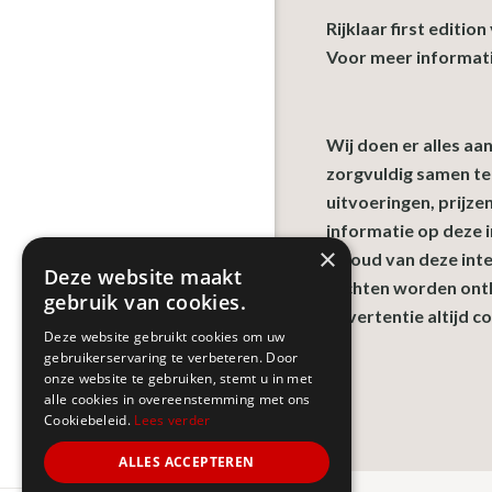
Rijklaar first editio
Voor meer informati
Wij doen er alles aa
zorgvuldig samen te s
uitvoeringen, prijze
informatie op deze i
×
inhoud van deze int
Deze website maakt
rechten worden ontle
gebruik van cookies.
advertentie altijd c
Deze website gebruikt cookies om uw
gebruikerservaring te verbeteren. Door
onze website te gebruiken, stemt u in met
alle cookies in overeenstemming met ons
Cookiebeleid.
Lees verder
ALLES ACCEPTEREN