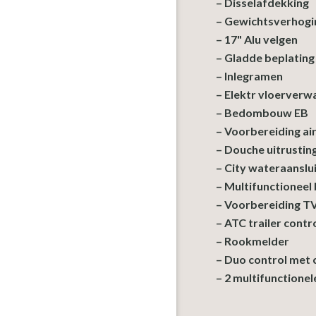
– Disselafdekking
– Gewichtsverhogi
– 17" Alu velgen
– Gladde beplating
– Inlegramen
– Elektr vloerverw
– Bedombouw EB
– Voorbereiding ai
– Douche uitrustin
– City wateraanslui
– Multifunctioneel
– Voorbereiding TV
– ATC trailer contr
– Rookmelder
– Duo control met 
– 2 multifunctionel