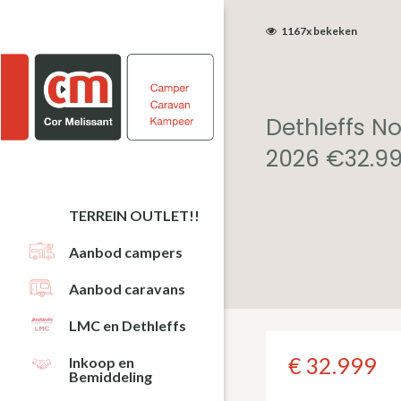
Door
Spring
1167x bekeken
naar
naar
de
de
hoofd
eerste
inhoud
sidebar
Dethleffs N
2026 €32.999
TERREIN OUTLET!!
Aanbod campers
Aanbod caravans
LMC en Dethleffs
€ 32.999
Inkoop en
Bemiddeling