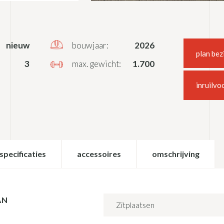
nieuw
bouwjaar:
2026
plan bez
3
max. gewicht:
1.700
inruilvo
specificaties
accessoires
omschrijving
AN
Zitplaatsen