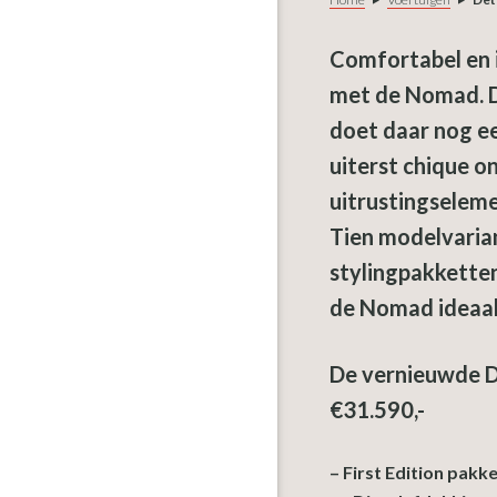
Comfortabel en i
met de Nomad. D
doet daar nog e
uiterst chique o
uitrustingselem
Tien modelvarian
stylingpakketten
de Nomad ideaal 
De vernieuwde D
€31.590,-
– First Edition pakke