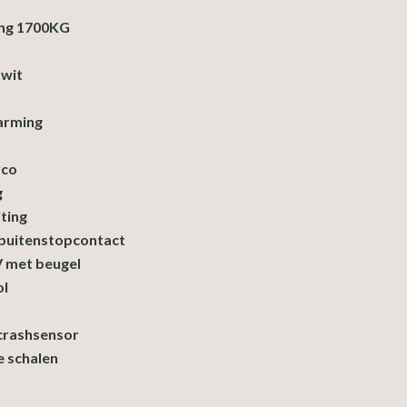
ng 1700KG
 wit
arming
rco
g
ting
 buitenstopcontact
 met beugel
ol
crashsensor
e schalen