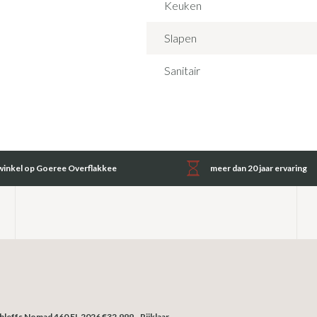
Keuken
Slapen
Sanitair
inkel op Goeree Overflakkee
meer dan 20 jaar ervaring
hleffs Nomad 460 EL 2026 €32.999,- Rijklaar