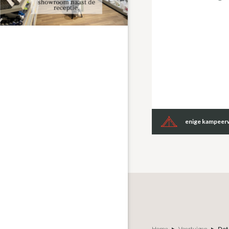
enige kampeerw
Home
Voertuigen
Det