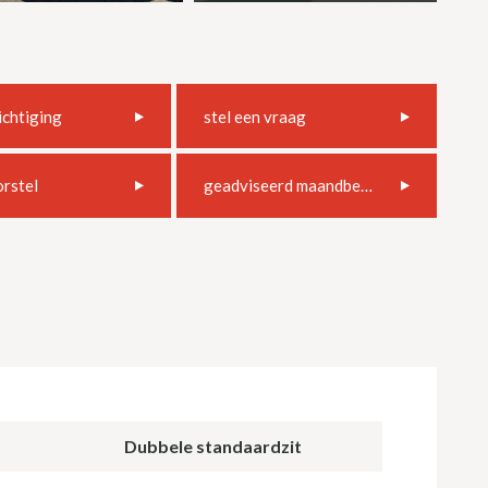
ichtiging
stel een vraag
orstel
geadviseerd maandbedrag
Dubbele standaardzit