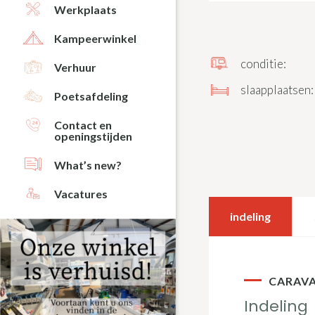
Werkplaats
Kampeerwinkel
conditie:
Verhuur
slaapplaatsen:
Poetsafdeling
Contact en
openingstijden
What’s new?
Vacatures
indeling
CARAV
Indeling