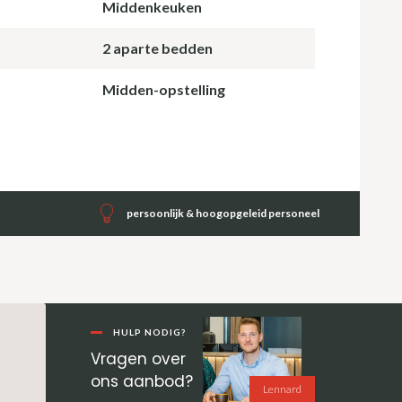
Middenkeuken
2 aparte bedden
Midden-opstelling
persoonlijk & hoogopgeleid personeel
Primaire
Sidebar
HULP NODIG?
Vragen over
ons aanbod?
Lennard